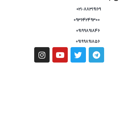
021-88319169
09364249300
09199891846
09199891856