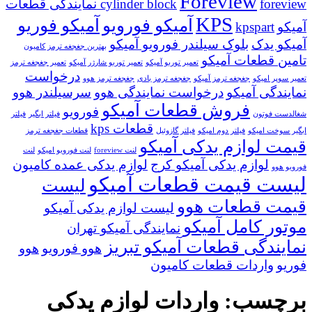
Foreview
cylinder block
foreview نمایندگی قطعات
KPS
آمیکو فورویو
آمیکو فوریو
آمیکو
kpspart
آمیکو یدک
بلوک سیلندر فورویو آمیکو
بهترین جغجغه ترمز کامیون
تامین قطعات آمیکو
تعمیر توربو آمیکو
تعمیر توربو شارژر آمیکو
تعمیر جغجغه ترمز
درخواست
تعمیر سوپر امیکو
جغجغه ترمز آمیکو
جغجغه ترمز بادی
جغجغه ترمز هوو
نمایندگی آمیکو
درخواست نمایندگی هوو
سرسیلندر هوو
فروش قطعات آمیکو
فورویو
شغالدست فوتون
فیلتر ابگیر
فیلتر
قطعات kps
ابگیر سوخت امیکو
فیلتر دوم امیکو
فیلتر گازوئیل
قطعات جغجغه ترمز
قیمت لوازم یدکی آمیکو
لنت foreview
لنت فورویو امیکو
لنت
لوازم یدکی آمیکو کرج
لوازم یدکی عمده کامیون
فورویو هوو
لیست قیمت قطعات آمیکو
لیست
قیمت قطعات هوو
لیست لوازم یدکی آمیکو
موتور کامل آمیکو
نمایندگی آمیکو تهران
نمایندگی قطعات آمیکو تبریز
هوو فورویو
هوو
فوریو
واردات قطعات کامیون
برچسب:
واردات لوازم یدکی