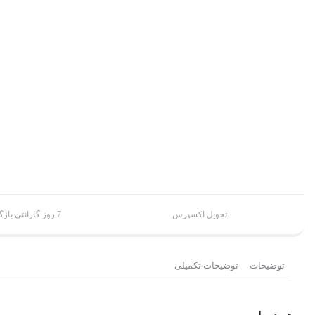
تحویل اکسپرس
7 روز گارانتی بازگشت وجه
توضیحات
توضیحات تکمیلی