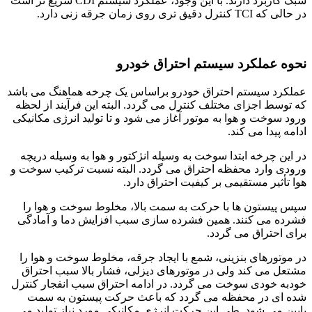
سبک کاربرد دارند. با این وجود، عملکرد سیستم CDI سریع تر است
در حالی که TCI کنترل دقیق تری روی زمان جرقه زنی دارد.
نحوه عملکرد سیستم احتراق خودرو
عملکرد سیستم احتراق خودرو براساس یک چرخه هماهنگ می باشد
که توسط اجزای مختلف کنترل می گردد. البته این فرآیند از لحظه
ورود سوخت و هوا به موتور آغاز می شود و تا تولید انرژی مکانیکی
ادامه پیدا می کند.
در این چرخه ابتدا سوخت به وسیله انژکتور و هوا به وسیله دریچه
ورودی وارد محفظه احتراق می گردد. البته نسبت ترکیب سوخت و
هوا تأثیر مستقیمی بر کیفیت احتراق دارد.
سپس پیستون ها با حرکت به سمت بالا، مخلوط سوخت و هوا را
فشرده می کنند. همین فشرده سازی سبب افزایش دما و آمادگی
برای احتراق می گردد.
در موتورهای بنزینی، شمع با ایجاد جرقه، مخلوط سوخت و هوا را
مشتعل می کند ولی در موتورهای دیزلی، فشار بالا سبب احتراق
خودبه خودی سوخت می گردد. در ادامه احتراق سبب انفجار کنترل
شده ای در محفظه می گردد که باعث حرکت پیستون به سمت
پایین می شود. طی این حرکت انرژی مکانیکی مورد نیاز تولید می