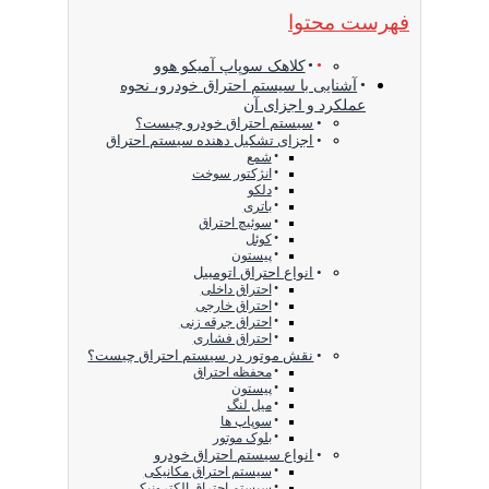
فهرست محتوا
کلاهک سوپاپ آمیکو هوو
آشنایی با سیستم احتراق خودرو، نحوه
عملکرد و اجزای آن
سیستم احتراق خودرو چیست؟
اجزای تشکیل دهنده سیستم احتراق
شمع
انژکتور سوخت
دلکو
باتری
سوئیچ احتراق
کوئل
پیستون
انواع احتراق اتومبیل
احتراق داخلی
احتراق خارجی
احتراق جرقه زنی
احتراق فشاری
نقش موتور در سیستم احتراق چیست؟
محفظه احتراق
پیستون
میل لنگ
سوپاپ ها
بلوک موتور
انواع سیستم احتراق خودرو
سیستم احتراق مکانیکی
سیستم احتراق الکترونیکی