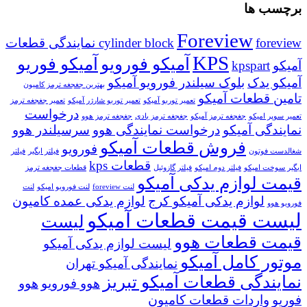
برچسب ها
Foreview
cylinder block
foreview نمایندگی قطعات
KPS
آمیکو فورویو
آمیکو فوریو
آمیکو
kpspart
آمیکو یدک
بلوک سیلندر فورویو آمیکو
بهترین جغجغه ترمز کامیون
تامین قطعات آمیکو
تعمیر توربو آمیکو
تعمیر توربو شارژر آمیکو
تعمیر جغجغه ترمز
درخواست
تعمیر سوپر امیکو
جغجغه ترمز آمیکو
جغجغه ترمز بادی
جغجغه ترمز هوو
نمایندگی آمیکو
درخواست نمایندگی هوو
سرسیلندر هوو
فروش قطعات آمیکو
فورویو
شغالدست فوتون
فیلتر ابگیر
فیلتر
قطعات kps
ابگیر سوخت امیکو
فیلتر دوم امیکو
فیلتر گازوئیل
قطعات جغجغه ترمز
قیمت لوازم یدکی آمیکو
لنت foreview
لنت فورویو امیکو
لنت
لوازم یدکی آمیکو کرج
لوازم یدکی عمده کامیون
فورویو هوو
لیست قیمت قطعات آمیکو
لیست
قیمت قطعات هوو
لیست لوازم یدکی آمیکو
موتور کامل آمیکو
نمایندگی آمیکو تهران
نمایندگی قطعات آمیکو تبریز
هوو فورویو
هوو
فوریو
واردات قطعات کامیون