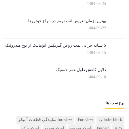
1404-09-25
بهترین زمان تعویض لنت ترمز در انواع خودروها
1404-09-22
5 نشانه خرابی پمپ روغن گیربکس اتوماتیک از نوع هیدرولیک
1404-09-15
دلایل کاهش طول عمر لاستیک
1404-09-10
برچسب ها
cylinder block
Foreview
foreview نمایندگی قطعات آمیکو
KPS
kpspart
آمیکو فورویو
آمیکو فوریو
آمیکو یدک