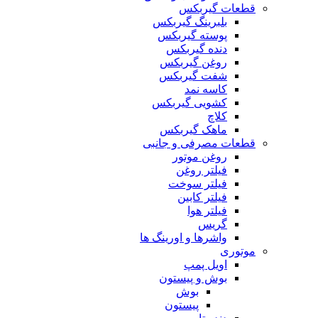
قطعات گیربکس
بلبرینگ گیربکس
پوسته گیربکس
دنده گیربکس
روغن گیربکس
شفت گیربکس
کاسه نمد
کشویی گیربکس
کلاچ
ماهک گیربکس
قطعات مصرفی و جانبی
روغن موتور
فیلتر روغن
فیلتر سوخت
فیلتر کابین
فیلتر هوا
گریس
واشرها و اورینگ‌ ها
موتوری
اویل پمپ
بوش و پیستون
بوش
پیستون