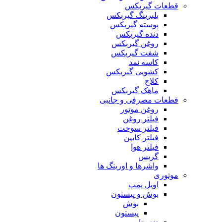
قطعات گیربکس
بلبرینگ گیربکس
پوسته گیربکس
دنده گیربکس
روغن گیربکس
شفت گیربکس
کاسه نمد
کشویی گیربکس
کلاچ
ماهک گیربکس
قطعات مصرفی و جانبی
روغن موتور
فیلتر روغن
فیلتر سوخت
فیلتر کابین
فیلتر هوا
گریس
واشرها و اورینگ‌ ها
موتوری
اویل پمپ
بوش و پیستون
بوش
پیستون