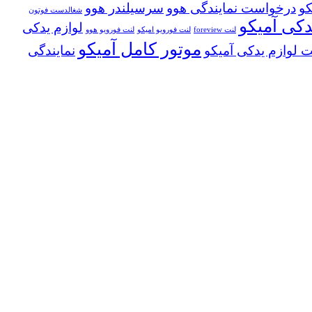
کو
درخواست نمایندگی هوو
سرسیلندر هوو
شغالدست فوتون
دکی آمیکو
لوازم یدکی
لنت foreview
لنت فورویو امیکو
لنت فورویو هوو
موتور کامل آمیکو
 لوازم یدکی آمیکو
نمایندگی