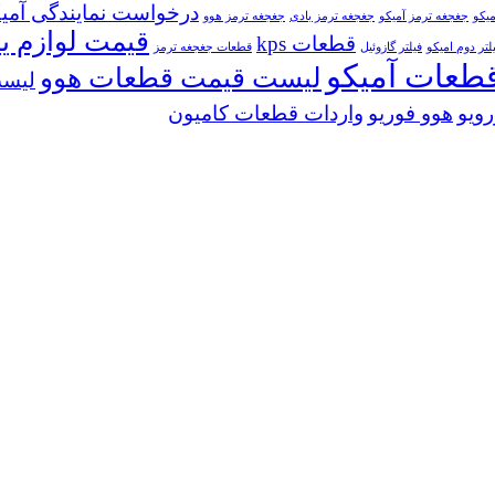
درخواست نمایندگی آمی
میکو
جغجغه ترمز آمیکو
جغجغه ترمز بادی
جغجغه ترمز هوو
قیمت لوازم ی
قطعات kps
لتر دوم امیکو
فیلتر گازوئیل
قطعات جغجغه ترمز
طعات آمیکو
لیست قیمت قطعات هوو
لیست
ویو
هوو فوریو
واردات قطعات کامیون