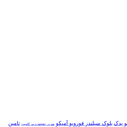
و یدک
بلوک سیلندر فورویو آمیکو
تامین
بهترین جغجغه ترمز کامیون