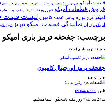
قطعات آمیکو
تعمیر توربو آمیکو
تعمیر توربو شارژر آمیکو
تعمیر جغجغه ترمز
تعمیر سوپر ا
فروش قطعات آمیکو
فورویو
فیلتر ابگیر
فیلتر ابگیر سوخت امیکو
فی
لیست قیمت ق
آمیکو کرج
لوازم یدکی عمده کامیون
نمایندگی قطعات آمیکو تبریز
آمیکو تهران
هوو فور
برچسب:
جغجغه ترمز باری امیکو
جغجغه ترمز باری امیکو
جغجغه ترمز اورجینال کامیون
1402-11-16
رفتن به بالا
تلفن
09364249300
ما 24 ساعته 7 روز هفته پاسخگوی شما هستیم.