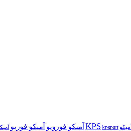
KPS
آمیکو فورویو
آمیکو فوریو
kpspart
آمیک