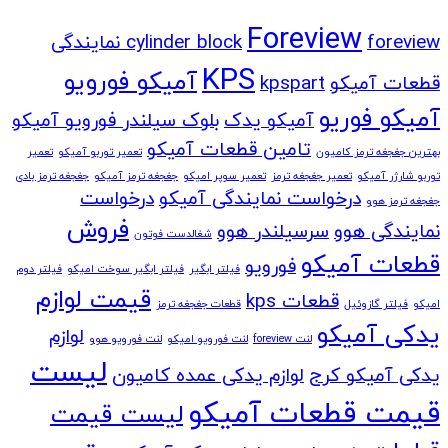
Foreview
cylinder block
foreview نمایندگی
KPS
آمیکو فورویو
قطعات آمیکو
kpspart
آمیکو فوریو
آمیکو یدک
بلوک سیلندر فورویو آمیکو
تامین قطعات آمیکو
بهترین جغجغه ترمز کامیون
تعمیر توربو آمیکو
تعمیر
توربو شارژر آمیکو
تعمیر جغجغه ترمز
تعمیر سوپر امیکو
جغجغه ترمز آمیکو
جغجغه ترمز بادی
درخواست نمایندگی آمیکو
درخواست
جغجغه ترمز هوو
فروش
نمایندگی هوو
سرسیلندر هوو
شغالدست فوتون
قطعات آمیکو
فورویو
فیلتر ابگیر
فیلتر ابگیر سوخت امیکو
فیلتر دوم
قیمت لوازم
قطعات kps
امیکو
فیلتر گازوئیل
قطعات جغجغه ترمز
یدکی آمیکو
لوازم
لنت foreview
لنت فورویو امیکو
لنت فورویو هوو
لیست
یدکی آمیکو کرج
لوازم یدکی عمده کامیون
قیمت قطعات آمیکو
لیست قیمت