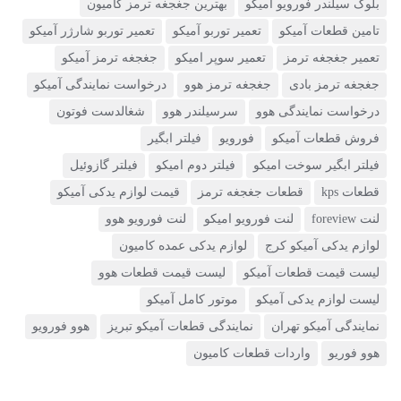
بلوک سیلندر فورویو آمیکو
بهترین جغجغه ترمز کامیون
تامین قطعات آمیکو
تعمیر توربو آمیکو
تعمیر توربو شارژر آمیکو
تعمیر جغجغه ترمز
تعمیر سوپر امیکو
جغجغه ترمز آمیکو
جغجغه ترمز بادی
جغجغه ترمز هوو
درخواست نمایندگی آمیکو
درخواست نمایندگی هوو
سرسیلندر هوو
شغالدست فوتون
فروش قطعات آمیکو
فورویو
فیلتر ابگیر
فیلتر ابگیر سوخت امیکو
فیلتر دوم امیکو
فیلتر گازوئیل
قطعات kps
قطعات جغجغه ترمز
قیمت لوازم یدکی آمیکو
لنت foreview
لنت فورویو امیکو
لنت فورویو هوو
لوازم یدکی آمیکو کرج
لوازم یدکی عمده کامیون
لیست قیمت قطعات آمیکو
لیست قیمت قطعات هوو
لیست لوازم یدکی آمیکو
موتور کامل آمیکو
نمایندگی آمیکو تهران
نمایندگی قطعات آمیکو تبریز
هوو فورویو
هوو فوریو
واردات قطعات کامیون