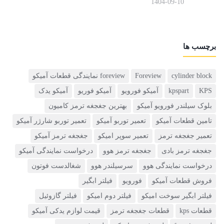
1404-09-10
برچسب ها
cylinder block
Foreview
foreview نمایندگی قطعات آمیکو
KPS
kpspart
آمیکو فورویو
آمیکو فوریو
آمیکو یدک
بلوک سیلندر فورویو آمیکو
بهترین جغجغه ترمز کامیون
تامین قطعات آمیکو
تعمیر توربو آمیکو
تعمیر توربو شارژر آمیکو
تعمیر جغجغه ترمز
تعمیر سوپر امیکو
جغجغه ترمز آمیکو
جغجغه ترمز بادی
جغجغه ترمز هوو
درخواست نمایندگی آمیکو
درخواست نمایندگی هوو
سرسیلندر هوو
شغالدست فوتون
فروش قطعات آمیکو
فورویو
فیلتر ابگیر
فیلتر ابگیر سوخت امیکو
فیلتر دوم امیکو
فیلتر گازوئیل
قطعات kps
قطعات جغجغه ترمز
قیمت لوازم یدکی آمیکو