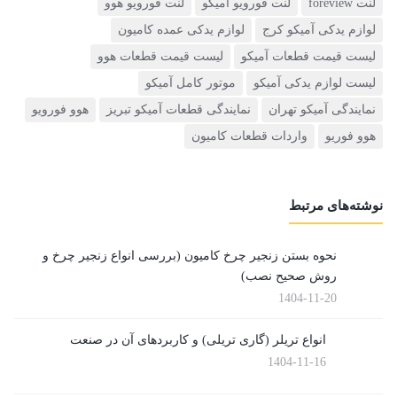
لنت foreview
لنت فورویو امیکو
لنت فورویو هوو
لوازم یدکی آمیکو کرج
لوازم یدکی عمده کامیون
لیست قیمت قطعات آمیکو
لیست قیمت قطعات هوو
لیست لوازم یدکی آمیکو
موتور کامل آمیکو
نمایندگی آمیکو تهران
نمایندگی قطعات آمیکو تبریز
هوو فورویو
هوو فوریو
واردات قطعات کامیون
نوشته‌های مرتبط
نحوه بستن زنجیر چرخ کامیون (بررسی انواع زنجیر چرخ و
روش صحیح نصب)
1404-11-20
انواع تریلر (گاری تریلی) و کاربردهای آن در صنعت
1404-11-16