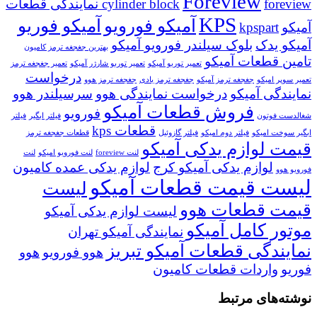
Foreview
cylinder block
foreview نمایندگی قطعات
KPS
آمیکو فورویو
آمیکو فوریو
آمیکو
kpspart
آمیکو یدک
بلوک سیلندر فورویو آمیکو
بهترین جغجغه ترمز کامیون
تامین قطعات آمیکو
تعمیر توربو آمیکو
تعمیر توربو شارژر آمیکو
تعمیر جغجغه ترمز
درخواست
تعمیر سوپر امیکو
جغجغه ترمز آمیکو
جغجغه ترمز بادی
جغجغه ترمز هوو
نمایندگی آمیکو
درخواست نمایندگی هوو
سرسیلندر هوو
فروش قطعات آمیکو
فورویو
شغالدست فوتون
فیلتر ابگیر
فیلتر
قطعات kps
ابگیر سوخت امیکو
فیلتر دوم امیکو
فیلتر گازوئیل
قطعات جغجغه ترمز
قیمت لوازم یدکی آمیکو
لنت foreview
لنت فورویو امیکو
لنت
لوازم یدکی آمیکو کرج
لوازم یدکی عمده کامیون
فورویو هوو
لیست قیمت قطعات آمیکو
لیست
قیمت قطعات هوو
لیست لوازم یدکی آمیکو
موتور کامل آمیکو
نمایندگی آمیکو تهران
نمایندگی قطعات آمیکو تبریز
هوو فورویو
هوو
فوریو
واردات قطعات کامیون
نوشته‌های مرتبط