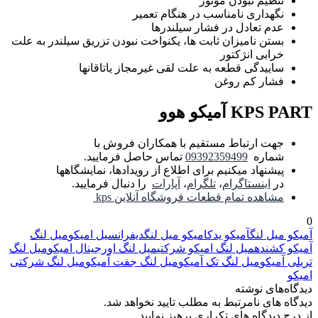
تنظیم نبودن موتور
نگهداری نامناسب در هنگام تعمیر
عدم تعادل در فشار سیلندرها
بستن نامیزان ثابت ها، یکنواخت نبودن تزریق سیلندر به علت
خرابی انژکتور
ساییدگی قطعه به علت لقی غیرمجاز یاتاقانها
فشار کم روغن
KPS PART آمیکو هوو
جهت ارتباط مستقیم با همکاران فروش با
شماره
09392359499
تماس حاصل فرمایید.
پیشنهاد میکنیم برای اطلاع از رویدادها، نمایشگاهها
در
اینستاگرام
،
تلگرام
،
آپارات
را دنبال فرمایید.
مشاهده تمام قطعات فروشگاه آنلاین kps
0
آمیکو میل لنگ
آمیکو یدک
امیکو میل لنگ
دیفرانسیل امیکو
میل لنگ
آمیکو کشنده
میل لنگ امیکو شرکتی
میل لنگ اورجینال امیکو
میل لنگ
تریلی آمیکو
میل لنگ تک آمیکو
میل لنگ جفت آمیکو
میل لنگ شرکتی
امیکو
دیدگاه‌های نوشته
دیدگاه های نامرتبط به مطلب تایید نخواهد شد.
از درج دیدگاه های تکراری پرهیز نمایید.